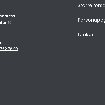
Större förs
sadress
Personuppg
tan 19
Länkar
on
 762 78 90