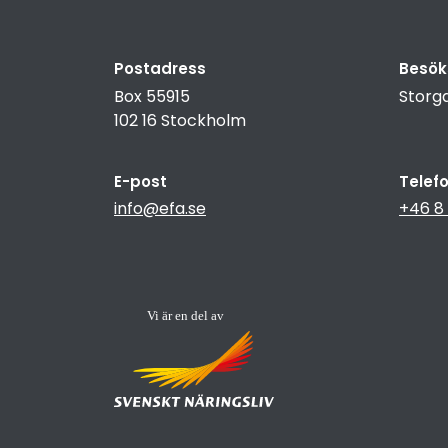
Postadress
Besök
Box 55915
Storga
102 16 Stockholm
E-post
Telef
info@efa.se
+46 8